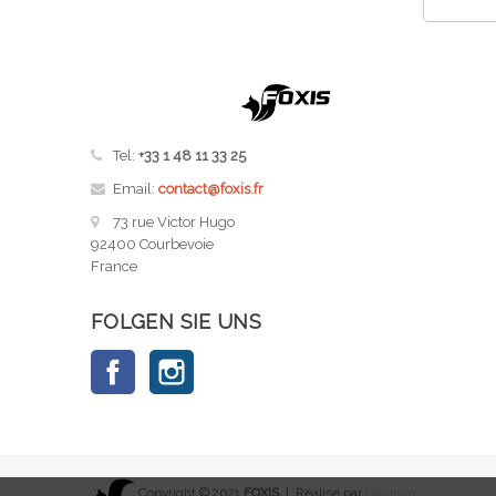
Tel:
+33 1 48 11 33 25
Email:
contact@foxis.fr
73 rue Victor Hugo
92400 Courbevoie
France
FOLGEN SIE UNS
Facebook
Instagram
Copyright © 2021
FOXIS
| Réalisé par
Nextase