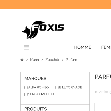
view_headline
HOMME
FEM
chevron_right
Mann
chevron_right
Zubehör
chevron_right
Parfüm
PAR
MARQUES
ALFA ROMEO
BILL TORNADE
10 Artikel
SERGIO TACCHINI
PRODUITS