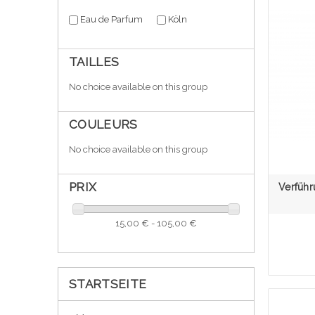
Eau de Parfum
Köln
TAILLES
No choice available on this group
COULEURS
No choice available on this group
PRIX
Verführ
15,00 € - 105,00 €
STARTSEITE